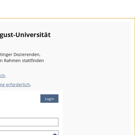
gust-Universität
ttinger Dozierenden,
en Rahmen stattfinden
ich
.
ng erforderlich
.
Login