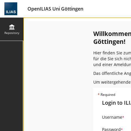
OpenILIAS Uni Göttingen
Willkommen 
Repository
Göttingen!
Hier finden Sie zu
für die Sie sich n
und einer Ameldun
Das öffentliche An
Um weitergehende F
*
Required
Login to IL
Username
*
Password
*