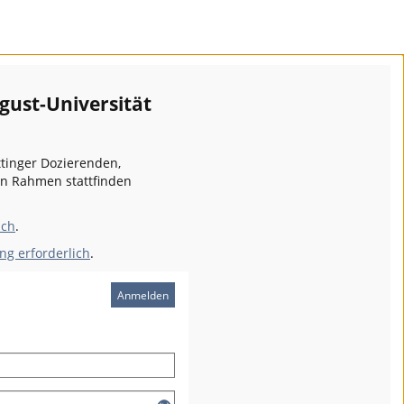
gust-Universität
ttinger Dozierenden,
en Rahmen stattfinden
ich
.
ng erforderlich
.
Anmelden