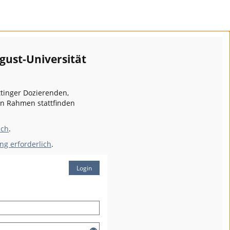
gust-Universität
ttinger Dozierenden,
en Rahmen stattfinden
ich
.
ng erforderlich
.
Login