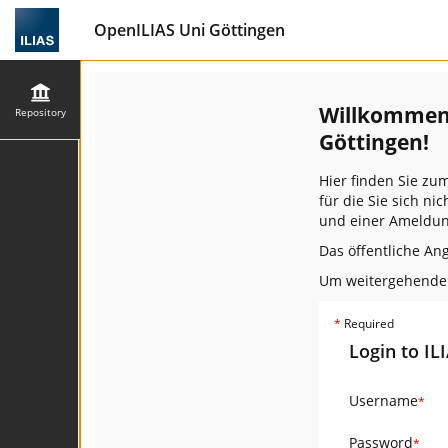
OpenILIAS Uni Göttingen
Willkommen 
Repository
Göttingen!
Hier finden Sie zu
für die Sie sich n
und einer Ameldun
Das öffentliche An
Um weitergehende F
*
Required
Login to IL
Username
*
Password
*