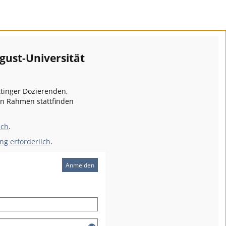
gust-Universität
ttinger Dozierenden,
en Rahmen stattfinden
ich
.
ng erforderlich
.
Anmelden