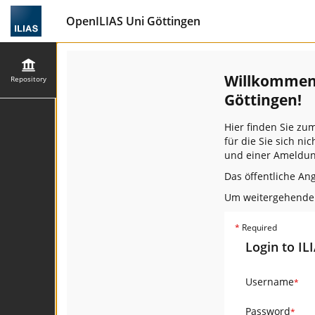
OpenILIAS Uni Göttingen
Willkommen 
Repository
Göttingen!
Hier finden Sie zu
für die Sie sich n
und einer Ameldun
Das öffentliche An
Um weitergehende F
*
Required
Login to IL
Username
*
Password
*