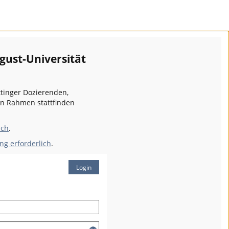
gust-Universität
ttinger Dozierenden,
en Rahmen stattfinden
ich
.
ng erforderlich
.
Login