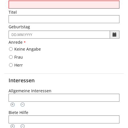
Titel
Geburtstag
Es
ist
Anrede
*
folgendes
Keine Angabe
Eingabeformat
gefordert:
Frau
DD.MM.YYYY
Herr
Interessen
Allgemeine Interessen
Biete Hilfe