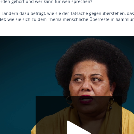
erden gehört und wer kann für wen sprechen?
Ländern dazu befragt, wie sie der Tatsache gegenüberstehen, dass 
; wie sie sich zu dem Thema menschliche Überreste in Sammlunge