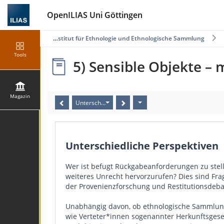
OpenILIAS Uni Göttingen
che Fakultät
Institut für Ethnologie und Ethnologische Sammlung
Tools
5) Sensible Objekte –
Magazin
Unterschiedliche Perspektiven
Unterschiedliche Perspektiven
Wer ist befugt Rückgabeanforderungen zu stel
weiteres Unrecht hervorzurufen? Dies sind Fra
der Provenienzforschung und Restitutionsdebat
Unabhängig davon, ob ethnologische Sammlunge
wie Verteter*innen sogenannter Herkunftsgese