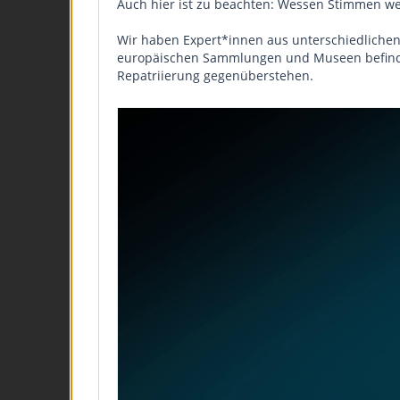
Auch hier ist zu beachten: Wessen Stimmen w
Wir haben Expert*innen aus unterschiedlichen 
europäischen Sammlungen und Museen befindet
Repatriierung gegenüberstehen.