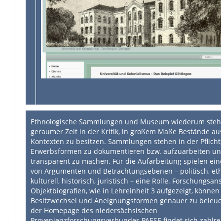
Universität und Kolonialismus - Das Beispiel Göttin
Ethnologische Sammlungen und Museum wiederum stehe
geraumer Zeit in der Kritik, in großem Maße Bestände au
Kontexten zu besitzen. Sammlungen stehen in der Pflicht
Erwerbsformen zu dokumentieren bzw. aufzuarbeiten u
transparent zu machen. Für die Aufarbeitung spielen eine
von Argumenten und Betrachtungsebenen – politisch, eth
kulturell, historisch, juristisch – eine Rolle. Forschungsan
Objektbiografien, wie in Lehreinheit 3 aufgezeigt, können
Besitzwechsel und Aneignungsformen genauer zu beleuc
der Homepage des niedersächsischen
Provenienzforschungsverbundes PAESE findet sich zahlre