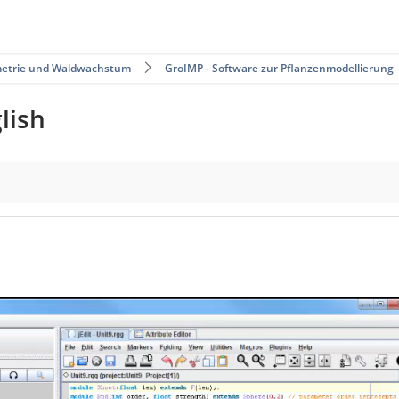
ometrie und Waldwachstum
GroIMP - Software zur Pflanzenmodellierung
lish