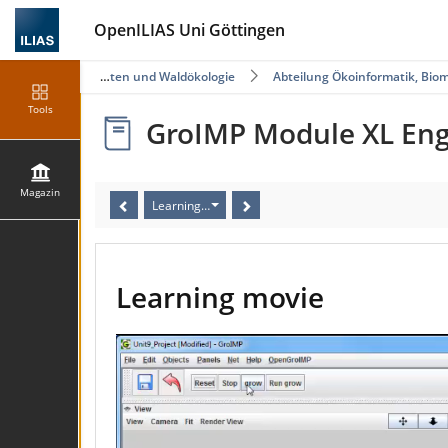
OpenILIAS Uni Göttingen
Fakultät für Forstwissenschaften und Waldökologie
Abteilung Ökoinformatik, Bi
Tools
GroIMP Module XL Eng
Magazin
Learning movie
Learning movie
Video
Player