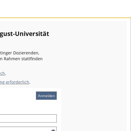
gust-Universität
ttinger Dozierenden,
en Rahmen stattfinden
ich
.
ng erforderlich
.
Anmelden