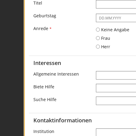
Titel
Geburtstag
Es
ist
Anrede
folgendes
*
Keine Angabe
Eingabeformat
Frau
gefordert:
DD.MM.YYYY
Herr
Interessen
Allgemeine Interessen
Biete Hilfe
Suche Hilfe
Kontaktinformationen
Institution