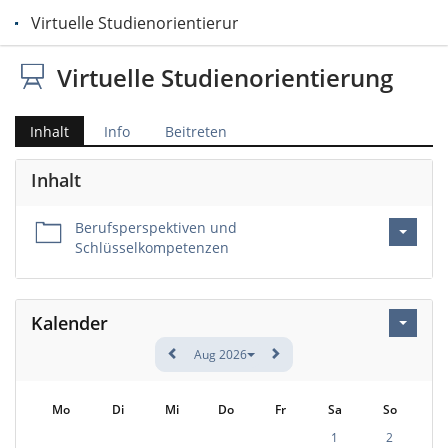
Virtuelle Studienorientierung
Virtuelle Studienorientierung
Inhalt
Info
Beitreten
Inhalt
Berufsperspektiven und
Schlüsselkompetenzen
Kalender
Aug 2026
Mo
Di
Mi
Do
Fr
Sa
So
1
2