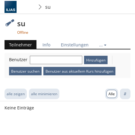
su
su
Offline
Teilnehmer
Info
Einstellungen
...
Benutzer
Benutzer suchen
Benutzer aus aktuellem Kurs hinzufügen
alle zeigen
alle minimieren
Alle
Keine Einträge