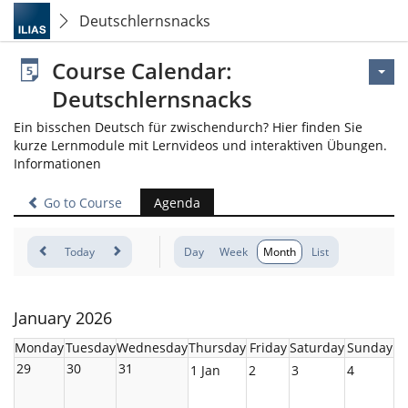
Deutschlernsnacks
Course Calendar:
Deutschlernsnacks
Ein bisschen Deutsch für zwischendurch? Hier finden Sie
kurze Lernmodule mit Lernvideos und interaktiven Übungen.
Informationen
Go to Course
Agenda
Today
Day
Week
Month
List
January 2026
Monday
Tuesday
Wednesday
Thursday
Friday
Saturday
Sunday
29
30
31
1 Jan
2
3
4