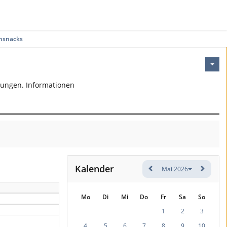
nsnacks
bungen. Informationen
Kalender
Mai 2026
Mo
Di
Mi
Do
Fr
Sa
So
1
2
3
4
5
6
7
8
9
10