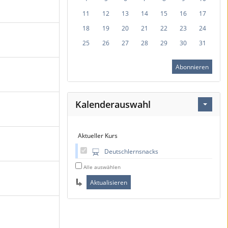
11
12
13
14
15
16
17
18
19
20
21
22
23
24
25
26
27
28
29
30
31
Abonnieren
Kalenderauswahl
Aktueller Kurs
Deutschlernsnacks
Alle auswählen