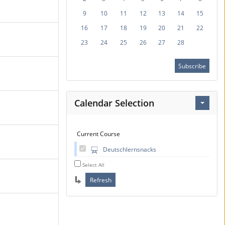
9
10
11
12
13
14
15
16
17
18
19
20
21
22
23
24
25
26
27
28
Subscribe
Calendar Selection
Current Course
Deutschlernsnacks
Select All