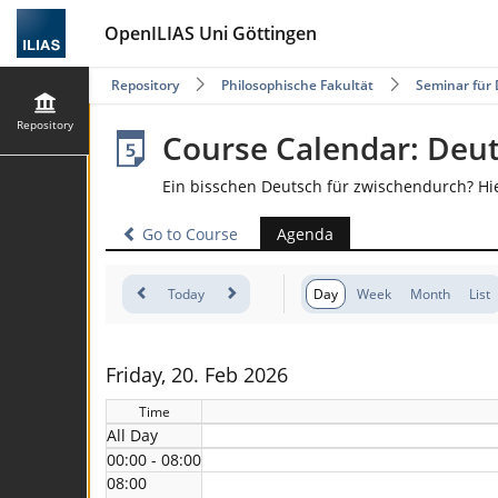
OpenILIAS Uni Göttingen
Repository
Philosophische Fakultät
Seminar für 
Repository
Course Calendar: Deu
Ein bisschen Deutsch für zwischendurch? Hi
Go to Course
Agenda
Today
Day
Week
Month
List
Friday, 20. Feb 2026
Time
All Day
00:00 - 08:00
08:00