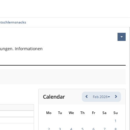
tschlernsnacks
bungen. Informationen
Calendar
Feb 2026
Mo
Tu
We
Th
Fr
Sa
Su
1
2
3
4
5
6
7
8