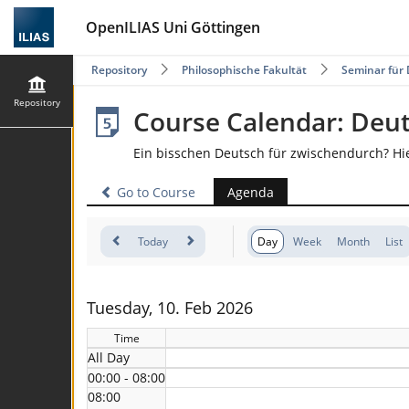
OpenILIAS Uni Göttingen
Repository
Philosophische Fakultät
Seminar für 
Repository
Course Calendar: Deu
Ein bisschen Deutsch für zwischendurch? Hi
Go to Course
Agenda
Today
Day
Week
Month
List
Tuesday, 10. Feb 2026
Time
All Day
00:00 - 08:00
08:00