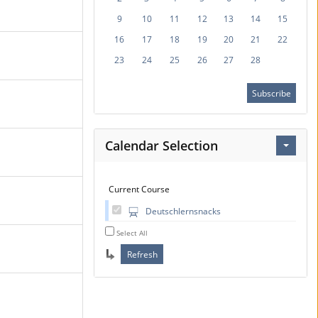
9
10
11
12
13
14
15
16
17
18
19
20
21
22
23
24
25
26
27
28
Subscribe
Calendar Selection
Current Course
Deutschlernsnacks
Select All