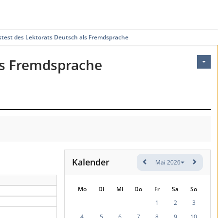
stest des Lektorats Deutsch als Fremdsprache
ls Fremdsprache
Kalender
Mai 2026
Mo
Di
Mi
Do
Fr
Sa
So
1
2
3
4
5
6
7
8
9
10