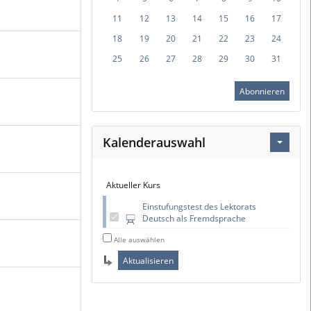
11
12
13
14
15
16
17
18
19
20
21
22
23
24
25
26
27
28
29
30
31
Abonnieren
Kalenderauswahl
Aktueller Kurs
Einstufungstest des Lektorats
Deutsch als Fremdsprache
Alle auswählen