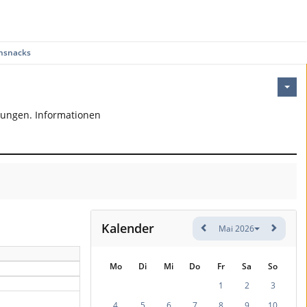
nsnacks
bungen. Informationen
Kalender
Mai 2026
Mo
Di
Mi
Do
Fr
Sa
So
1
2
3
4
5
6
7
8
9
10