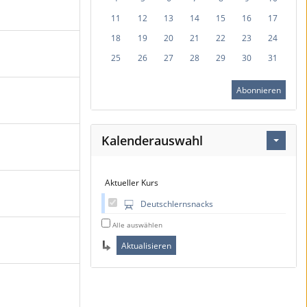
11
12
13
14
15
16
17
18
19
20
21
22
23
24
25
26
27
28
29
30
31
Abonnieren
Kalenderauswahl
Aktueller Kurs
Deutschlernsnacks
Alle auswählen