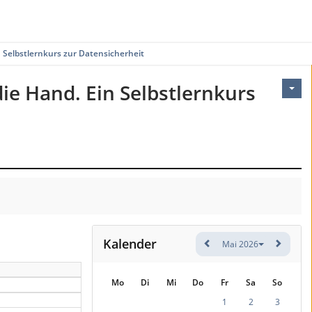
 Selbstlernkurs zur Datensicherheit.
ie Hand. Ein Selbstlernkurs
Kalender
Mai 2026
Mo
Di
Mi
Do
Fr
Sa
So
1
2
3