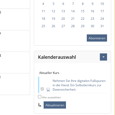
4
5
6
7
8
9
10
11
12
13
14
15
16
17
0
18
19
20
21
22
23
24
25
26
27
28
29
30
31
7
Abonnieren
4
Kalenderauswahl
Aktueller Kurs
1
Nehmen Sie Ihre digitalen Fußspuren
in die Hand. Ein Selbstlernkurs zur
Datensicherheit.
Alle auswählen