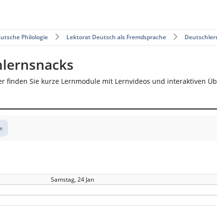
utsche Philologie
Lektorat Deutsch als Fremdsprache
Deutschler
hlernsnacks
er finden Sie kurze Lernmodule mit Lernvideos und interaktiven Ü
te
Samstag, 24 Jan