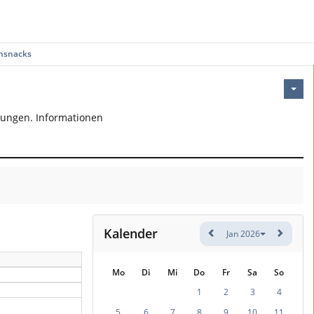
nsnacks
bungen. Informationen
Kalender
Jan 2026
Mo
Di
Mi
Do
Fr
Sa
So
1
2
3
4
5
6
7
8
9
10
11