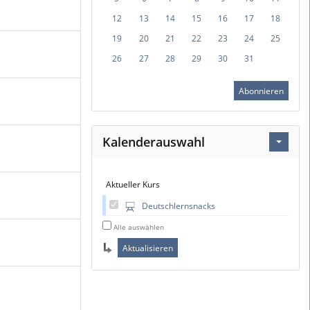
12
13
14
15
16
17
18
19
20
21
22
23
24
25
26
27
28
29
30
31
Abonnieren
Kalenderauswahl
Aktueller Kurs
Deutschlernsnacks
Alle auswählen