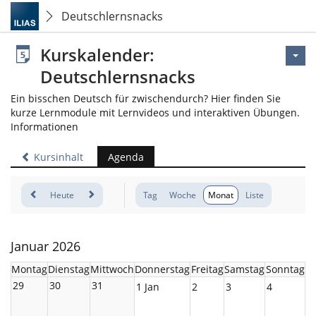
Deutschlernsnacks
Kurskalender:
Deutschlernsnacks
Ein bisschen Deutsch für zwischendurch? Hier finden Sie
kurze Lernmodule mit Lernvideos und interaktiven Übungen.
Informationen
Kursinhalt
Agenda
Heute
Tag
Woche
Monat
Liste
Januar 2026
Montag
Dienstag
Mittwoch
Donnerstag
Freitag
Samstag
Sonntag
29
30
31
1 Jan
2
3
4