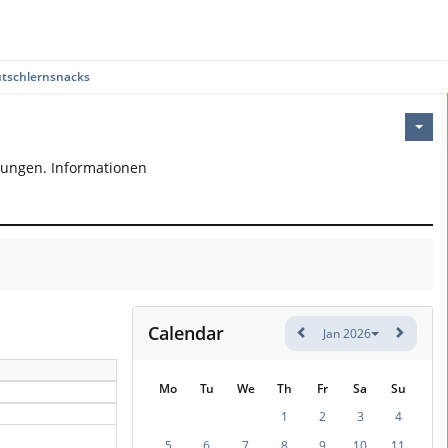
tschlernsnacks
bungen. Informationen
Calendar
Jan 2026
Mo
Tu
We
Th
Fr
Sa
Su
1
2
3
4
5
6
7
8
9
10
11