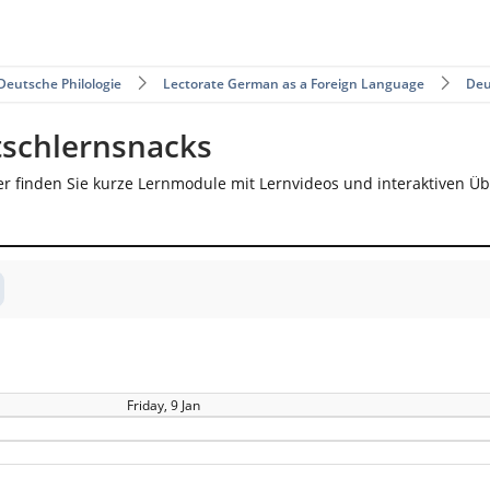
Deutsche Philologie
Lectorate German as a Foreign Language
Deu
tschlernsnacks
er finden Sie kurze Lernmodule mit Lernvideos und interaktiven Ü
Friday, 9 Jan