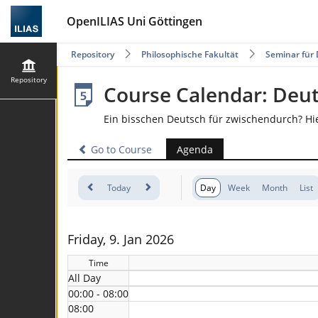
OpenILIAS Uni Göttingen
Repository
Philosophische Fakultät
Seminar für 
Repository
Course Calendar: Deu
Ein bisschen Deutsch für zwischendurch? Hi
Go to Course
Agenda
Today
Day
Week
Month
List
Friday, 9. Jan 2026
Time
All Day
00:00 - 08:00
08:00