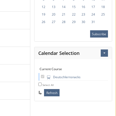
12
13
14
15
16
17
18
19
20
21
22
23
24
25
26
27
28
29
30
31
Subscribe
Calendar Selection
Current Course
Deutschlernsnacks
Select All