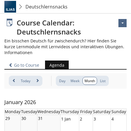
Deutschlernsnacks
Course Calendar:
Deutschlernsnacks
Ein bisschen Deutsch für zwischendurch? Hier finden Sie
kurze Lernmodule mit Lernvideos und interaktiven Übungen.
Informationen
Go to Course
Agenda
Today
Day
Week
Month
List
January 2026
Monday
Tuesday
Wednesday
Thursday
Friday
Saturday
Sunday
29
30
31
1 Jan
2
3
4