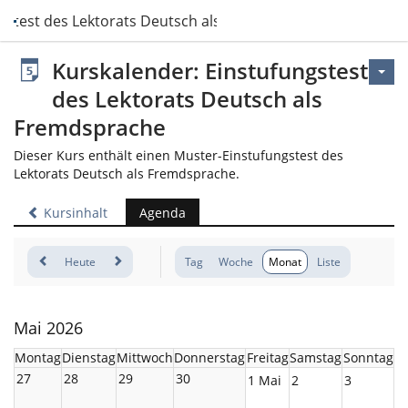
gstest des Lektorats Deutsch als Fremdsprache
Kurskalender: Einstufungstest
des Lektorats Deutsch als
Fremdsprache
Dieser Kurs enthält einen Muster-Einstufungstest des
Lektorats Deutsch als Fremdsprache.
Kursinhalt
Agenda
Heute
Tag
Woche
Monat
Liste
Mai 2026
Montag
Dienstag
Mittwoch
Donnerstag
Freitag
Samstag
Sonntag
27
28
29
30
1 Mai
2
3