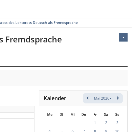
stest des Lektorats Deutsch als Fremdsprache
ls Fremdsprache
Kalender
Mai 2026
Mo
Di
Mi
Do
Fr
Sa
So
1
2
3
4
5
6
7
8
9
10