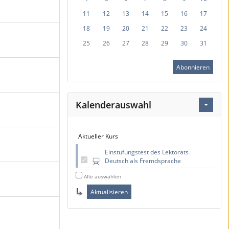
11
12
13
14
15
16
17
18
19
20
21
22
23
24
25
26
27
28
29
30
31
Abonnieren
Kalenderauswahl
Aktueller Kurs
Einstufungstest des Lektorats
Deutsch als Fremdsprache
Alle auswählen