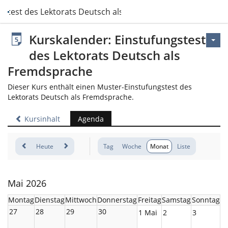
gstest des Lektorats Deutsch als Fremdsprache
Kurskalender: Einstufungstest
des Lektorats Deutsch als
Fremdsprache
Dieser Kurs enthält einen Muster-Einstufungstest des
Lektorats Deutsch als Fremdsprache.
Kursinhalt
Agenda
Heute
Tag
Woche
Monat
Liste
Mai 2026
Montag
Dienstag
Mittwoch
Donnerstag
Freitag
Samstag
Sonntag
27
28
29
30
1 Mai
2
3