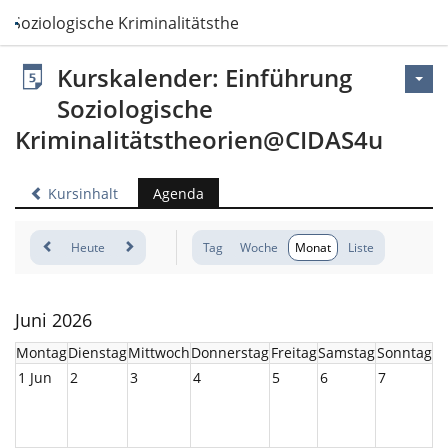
g Soziologische Kriminalitätstheorien@CIDAS4u
Kurskalender: Einführung
Soziologische
Kriminalitätstheorien@CIDAS4u
Kursinhalt
Agenda
Heute
Tag
Woche
Monat
Liste
Juni 2026
Montag
Dienstag
Mittwoch
Donnerstag
Freitag
Samstag
Sonntag
1 Jun
2
3
4
5
6
7