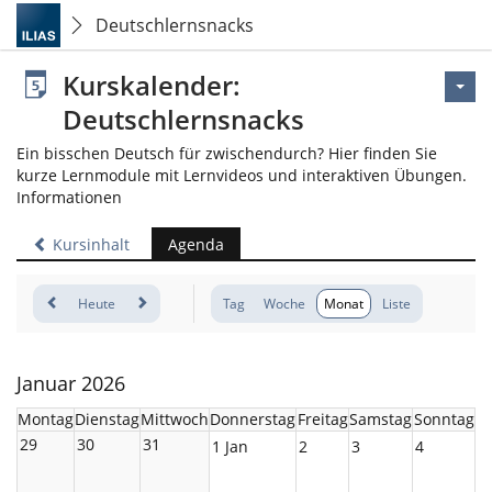
Deutschlernsnacks
Kurskalender:
Deutschlernsnacks
Ein bisschen Deutsch für zwischendurch? Hier finden Sie
kurze Lernmodule mit Lernvideos und interaktiven Übungen.
Informationen
Kursinhalt
Agenda
Heute
Tag
Woche
Monat
Liste
Januar 2026
Montag
Dienstag
Mittwoch
Donnerstag
Freitag
Samstag
Sonntag
29
30
31
1 Jan
2
3
4