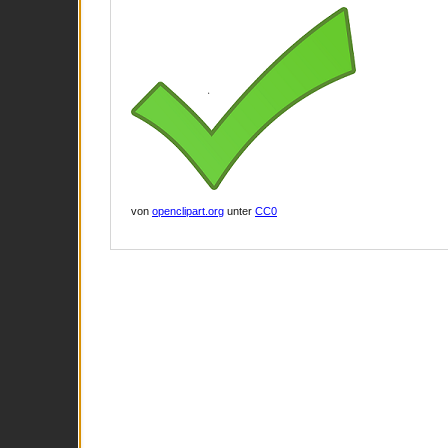
von
openclipart.org
unter
CC0