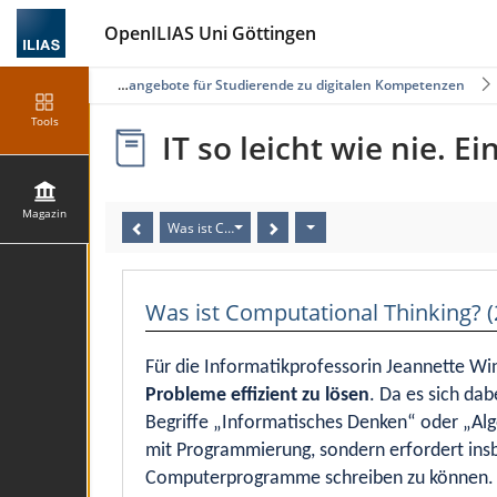
OpenILIAS Uni Göttingen
zin
Selbstlernangebote für Studierende zu digitalen Kompetenzen
Tools
IT so leicht wie nie. 
Magazin
Was ist Computational Thinking? (2/16)
Was ist Computational Thinking? (
Für die Informatikprofessorin Jeannette Wi
Probleme effizient zu lösen
. Da es sich da
Begriffe „Informatisches Denken“ oder „Al
mit Programmierung, sondern erfordert ins
Computerprogramme schreiben zu können. E