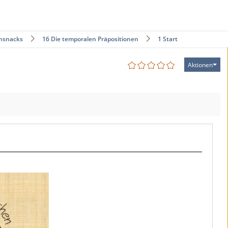
nsnacks
16 Die temporalen Präpositionen
1 Start
Aktionen