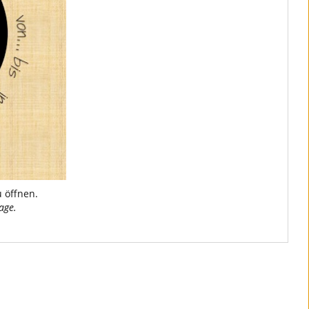
u öffnen.
age.