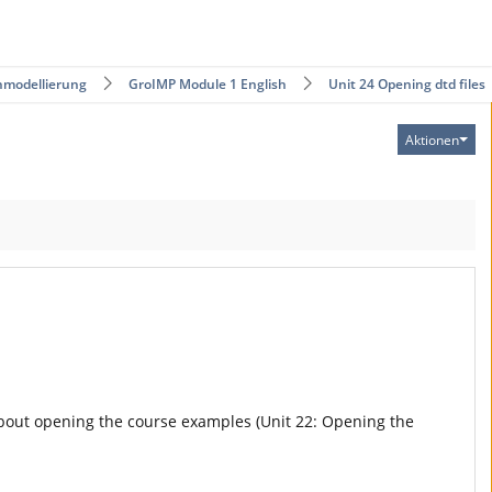
nmodellierung
GroIMP Module 1 English
Unit 24 Opening dtd files
Aktionen
bout opening the course examples (Unit 22: Opening the