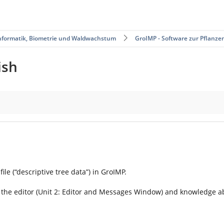
nformatik, Biometrie und Waldwachstum
GroIMP - Software zur Pflanze
ish
ile (“descriptive tree data”) in GroIMP.
the editor (Unit 2: Editor and Messages Window) and knowledge a