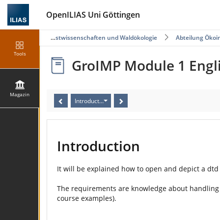
OpenILIAS Uni Göttingen
Fakultät für Forstwissenschaften und Waldökologie
Abteilung Ökoi
Tools
GroIMP Module 1 Engl
Magazin
Introduction
Introduction
It will be explained how to open and depict a dtd f
The requirements are knowledge about handling 
course examples).