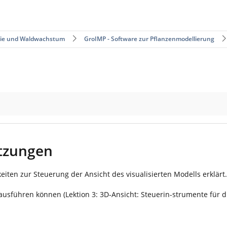
trie und Waldwachstum
GroIMP - Software zur Pflanzenmodellierung
cht des 3D – Modells
etzungen
eiten zur Steuerung der Ansicht des visualisierten Modells erklärt.
 ausführen können (Lektion 3: 3D-Ansicht: Steuerin-strumente für 