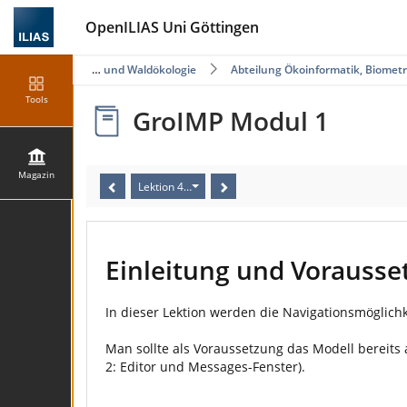
OpenILIAS Uni Göttingen
Fakultät für Forstwissenschaften und Waldökologie
Abteilung Ökoinformatik, Biome
Tools
GroIMP Modul 1
Magazin
Lektion 4: 3D – Ansicht: Veränderung der Kameraansi
Einleitung und Vorauss
In dieser Lektion werden die Navigationsmöglichk
Man sollte als Voraussetzung das Modell bereits
2: Editor und Messages-Fenster).