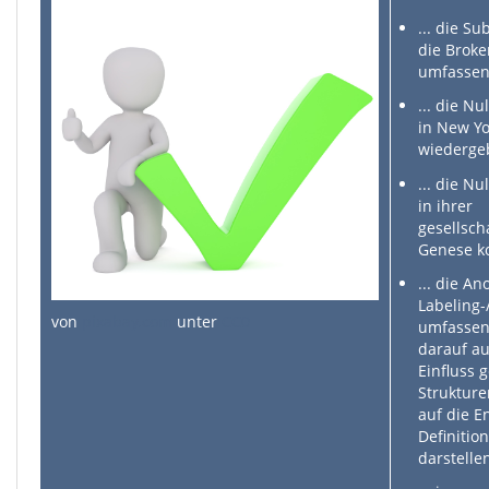
... die S
die Brok
umfassen
... die Nu
in New Yo
wiederge
... die Nu
in ihrer
gesellsch
Genese ko
... die A
Labeling-
von
pixabay.com
unter
CC0
umfassen
darauf a
Einfluss g
Struktur
auf die 
Definitio
darstelle