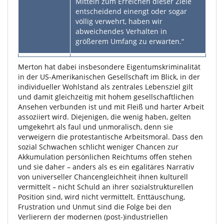
Mitteln zum Erreichen dieser Ziele
entscheidend einengt oder sogar
völlig verwehrt, haben wir
abweichendes Verhalten in
größerem Umfang zu erwarten.“
[2]
Merton hat dabei insbesondere Eigentumskriminalität
in der US-Amerikanischen Gesellschaft im Blick, in der
individueller Wohlstand als zentrales Lebensziel gilt
und damit gleichzeitig mit hohem gesellschaftlichen
Ansehen verbunden ist und mit Fleiß und harter Arbeit
assoziiert wird. Diejenigen, die wenig haben, gelten
umgekehrt als faul und unmoralisch, denn sie
verweigern die protestantische Arbeitsmoral. Dass den
sozial Schwachen schlicht weniger Chancen zur
Akkumulation persönlichen Reichtums offen stehen
und sie daher – anders als es ein egalitäres Narrativ
von universeller Chancengleichheit ihnen kulturell
vermittelt – nicht Schuld an ihrer sozialstrukturellen
Position sind, wird nicht vermittelt. Enttäuschung,
Frustration und Unmut sind die Folge bei den
Verlierern der modernen (post-)industriellen