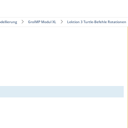
dellierung
GroIMP Modul XL
Lektion 3 Turtle-Befehle Rotationen